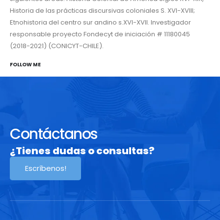
Historia de las prácticas discursivas coloniales S. XVI-XVIII;
Etnohistoria del centro sur andino s.XVI-XVII. Investigador
responsable proyecto Fondecyt de iniciación # 11180045
(2018-2021) (CONICYT-CHILE).
FOLLOW ME
Contáctanos
¿Tienes dudas o consultas?
Escríbenos!