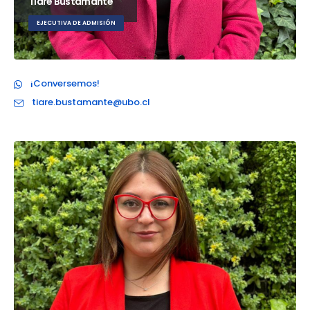
Tiare Bustamante
EJECUTIVA DE ADMISIÓN
¡Conversemos!
tiare.bustamante@ubo.cl