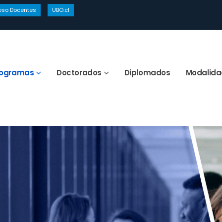
eso Docentes
UBO.cl
rogramas
Doctorados
Diplomados
Modalida